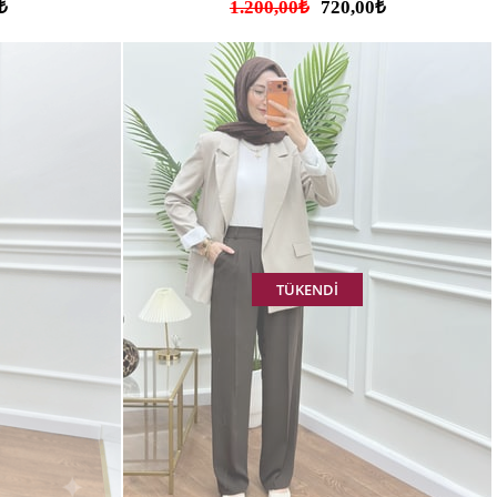
₺
1.200,00₺
720,00₺
TÜKENDI