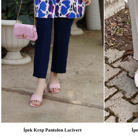
SEPETE EKLE
İpek Krep Pantolon Lacivert
İp