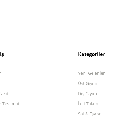
iş
Kategoriler
m
Yeni Gelenler
m
Üst Giyim
Takibi
Dış Giyim
e Teslimat
İkili Takım
Şal & Eşapr