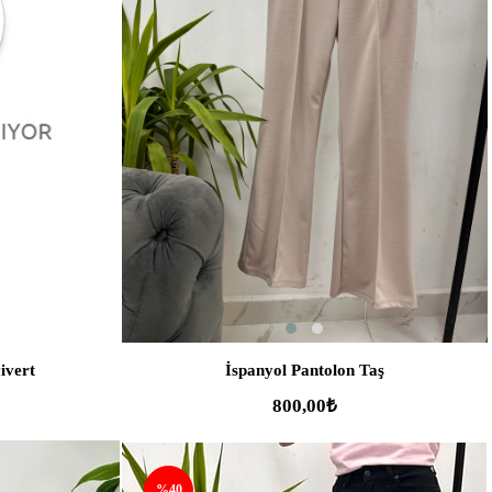
SEPETE EKLE
ivert
İspanyol Pantolon Taş
800,00₺
%40