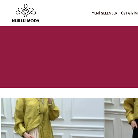
YENİ GELENLER
ÜST GİYİM