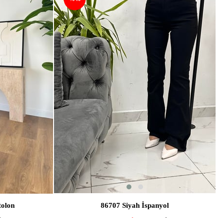
SEPETE EKLE
tolon
86707 Siyah İspanyol