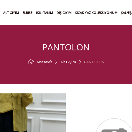
ALT GİYİM
ELBİSE
İKİLİ TAKIM
DIŞ GİYİM
SICAK YAZ KOLEKSİYONU🌞
ŞAL/E
PANTOLON
Anasayfa
Alt Giyim
PANTOLON