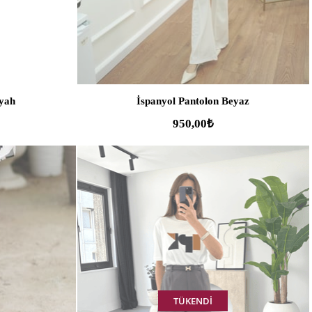
iyah
İspanyol Pantolon Beyaz
950,00₺
TÜKENDI