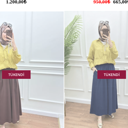
1.200,00₺
950,00₺
665,00
TÜKENDI
TÜKENDI