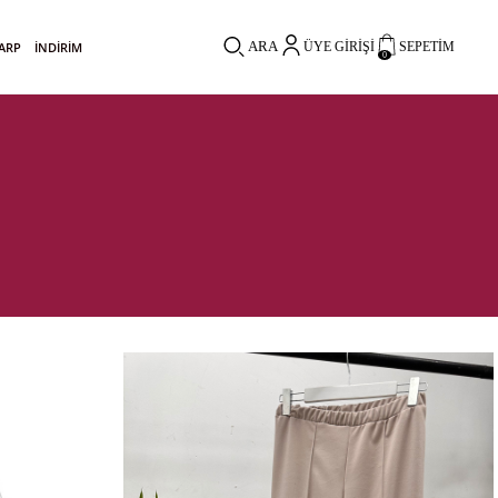
ARA
ŞARP
İNDİRİM
ÜYE GIRIŞI
SEPETIM
0