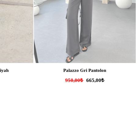
iyah
Palazzo Gri Pantolon
950,00₺
665,00₺