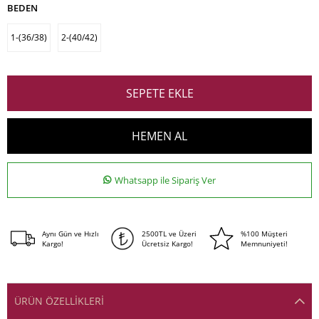
BEDEN
1-(36/38)
2-(40/42)
Whatsapp ile Sipariş Ver
Aynı Gün ve Hızlı
2500TL ve Üzeri
%100 Müşteri
Kargo!
Ücretsiz Kargo!
Memnuniyeti!
ÜRÜN ÖZELLIKLERI