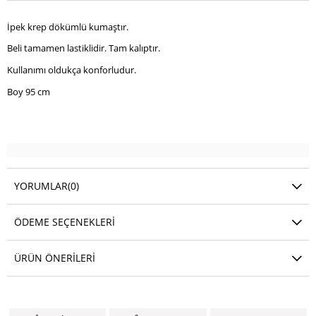
İpek krep dökümlü kumaştır.
Beli tamamen lastiklidir. Tam kalıptır.
Kullanımı oldukça konforludur.
Boy 95 cm
YORUMLAR
(0)
ÖDEME SEÇENEKLERI
ÜRÜN ÖNERILERI