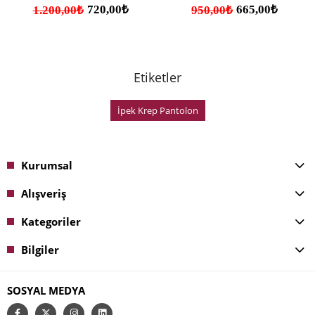
720,00₺
665,00₺
1.200,00₺
950,00₺
Etiketler
İpek Krep Pantolon
Kurumsal
Alışveriş
Kategoriler
Bilgiler
SOSYAL MEDYA