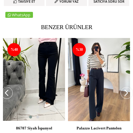
TAVSIYE ET
YORUM YAZ
SATICIYA SORU SOR
WhatsApp
BENZER ÜRÜNLER
%40
%30
SEPETE EKLE
SEPETE EKLE
86707 Siyah İspanyol
Palazzo Lacivert Pantolon