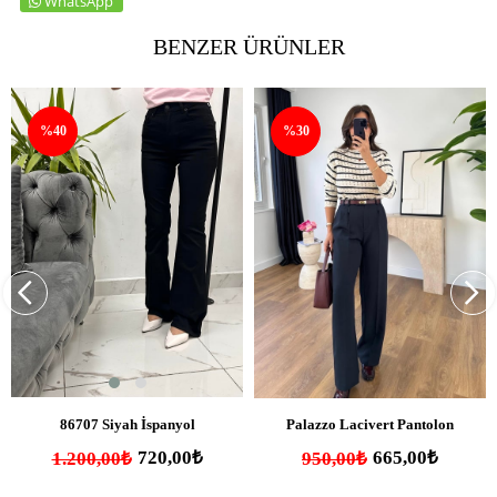
WhatsApp
BENZER ÜRÜNLER
%40
%30
SEPETE EKLE
SEPETE EKLE
86707 Siyah İspanyol
Palazzo Lacivert Pantolon
720,00₺
665,00₺
1.200,00₺
950,00₺