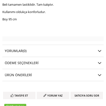
Beli tamamen lastiklidir. Tam kalıptır.
Kullanımı oldukça konforludur.
Boy 95 cm
YORUMLAR
(0)
ÖDEME SEÇENEKLERI
ÜRÜN ÖNERILERI
TAVSIYE ET
YORUM YAZ
SATICIYA SORU SOR