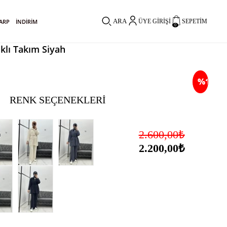
ARA
ŞARP
İNDİRİM
ÜYE GIRIŞI
SEPETIM
0
klı Takım Siyah
%
15
RENK SEÇENEKLERI
İndirim
2.600,00₺
2.200,00₺