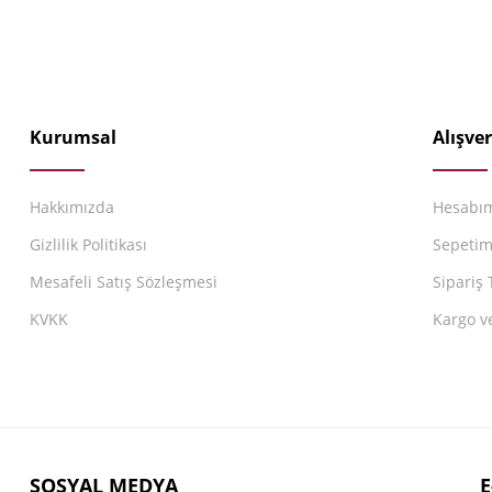
Kurumsal
Alışver
Hakkımızda
Hesabı
Gizlilik Politikası
Sepeti
Mesafeli Satış Sözleşmesi
Sipariş 
KVKK
Kargo v
SOSYAL MEDYA
E