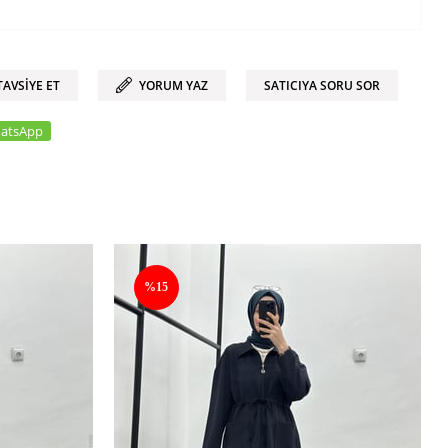
TAVSIYE ET
YORUM YAZ
SATICIYA SORU SOR
atsApp
%15