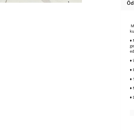
Öd
Mo
ku
♦ 
ge
ed
♦ 
♦ 
♦ 
♦ 
♦ 