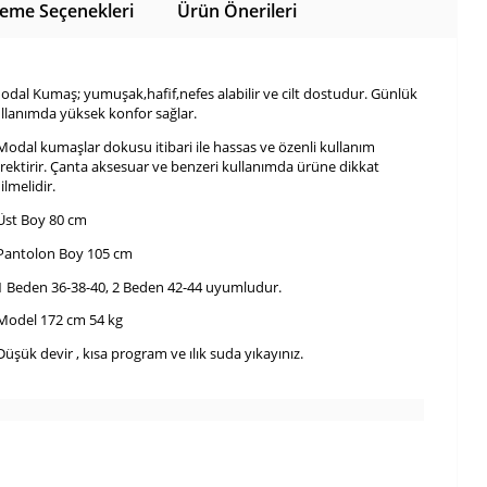
eme Seçenekleri
Ürün Önerileri
dal Kumaş; yumuşak,hafif,nefes alabilir ve cilt dostudur. Günlük
llanımda yüksek konfor sağlar.
Modal kumaşlar dokusu itibari ile hassas ve özenli kullanım
rektirir. Çanta aksesuar ve benzeri kullanımda ürüne dikkat
ilmelidir.
Üst Boy 80 cm
Pantolon Boy 105 cm
1 Beden 36-38-40, 2 Beden 42-44 uyumludur.
Model 172 cm 54 kg
Düşük devir , kısa program ve ılık suda yıkayınız.