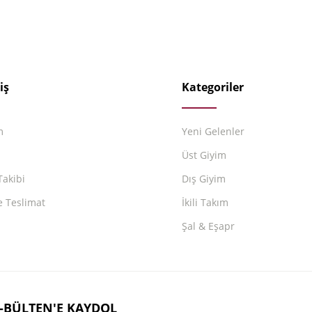
iş
Kategoriler
m
Yeni Gelenler
m
Üst Giyim
Takibi
Dış Giyim
e Teslimat
İkili Takım
Şal & Eşapr
-BÜLTEN'E KAYDOL