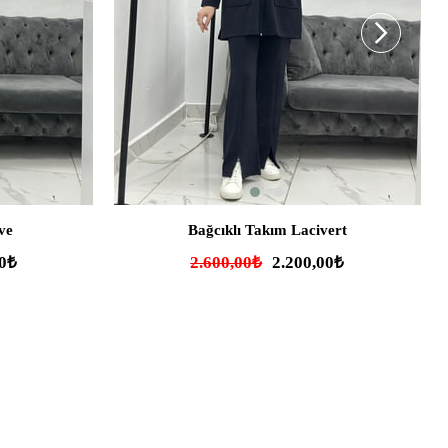
SEPETE EKLE
ve
Bağcıklı Takım Lacivert
00₺
2.600,00₺
2.200,00₺