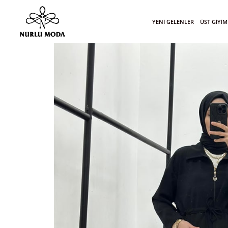
YENİ GELENLER
ÜST GİYİM