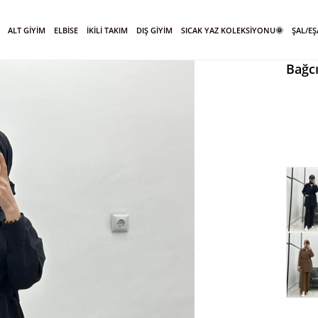
ALT GİYİM
ELBİSE
İKİLİ TAKIM
DIŞ GİYİM
SICAK YAZ KOLEKSİYONU🌞
ŞAL/E
Bağcı