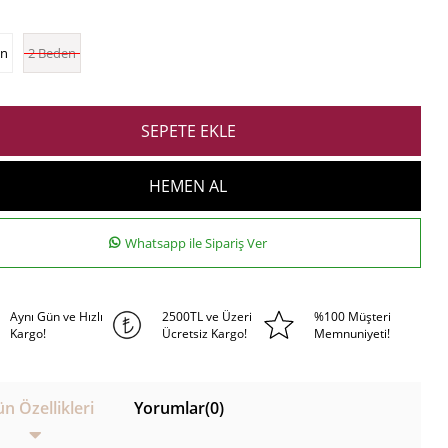
en
2 Beden
Whatsapp ile Sipariş Ver
Aynı Gün ve Hızlı
2500TL ve Üzeri
%100 Müşteri
Kargo!
Ücretsiz Kargo!
Memnuniyeti!
n Özellikleri
Yorumlar
(0)